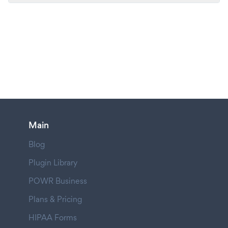
Main
Blog
Plugin Library
POWR Business
Plans & Pricing
HIPAA Forms