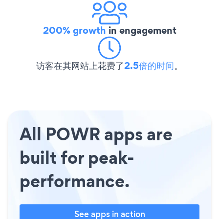
200% growth
in engagement
访客在其网站上花费了
2.5倍的时间
。
All POWR apps are
built for peak-
performance.
See apps in action