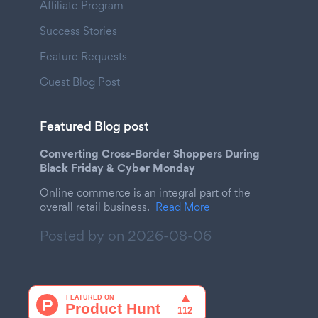
Affiliate Program
Success Stories
Feature Requests
Guest Blog Post
Featured Blog post
Converting Cross-Border Shoppers During
Black Friday & Cyber Monday
Online commerce is an integral part of the
overall retail business.
Read More
Posted by on
2026-08-06