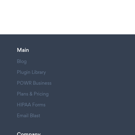
Main
Blog
Plugin Library
POWR Business
Plans & Pricing
HIPAA Forms
Email Blast
Company