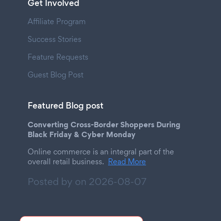
Get Involved
Affiliate Program
Success Stories
Feature Requests
Guest Blog Post
Featured Blog post
Converting Cross-Border Shoppers During
Black Friday & Cyber Monday
Online commerce is an integral part of the
overall retail business.
Read More
Posted by on
2026-08-07