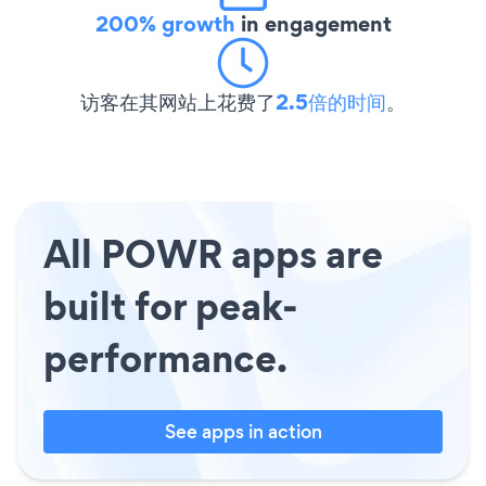
200% growth
in engagement
访客在其网站上花费了
2.5倍的时间
。
All POWR apps are
built for peak-
performance.
See apps in action