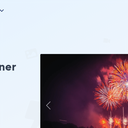
ner
。