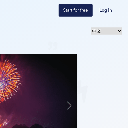
Start for free
Log In