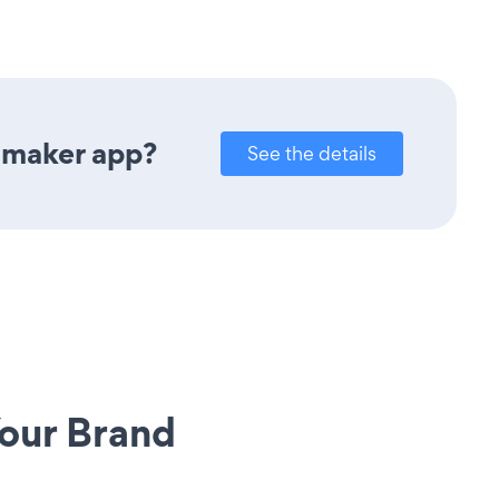
 maker app?
See the details
our Brand