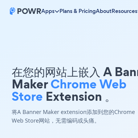
Apps
Plans & Pricing
About
Resources
在您的网站上嵌入 A Ban
Maker
Chrome Web
Store
Extension 。
将A Banner Maker extension添加到您的Chrome
Web Store网站，无需编码或头痛。