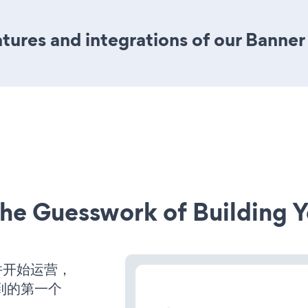
ures and integrations of our Banner
he Guesswork of Building Y
动并开始运营，
到的第一个