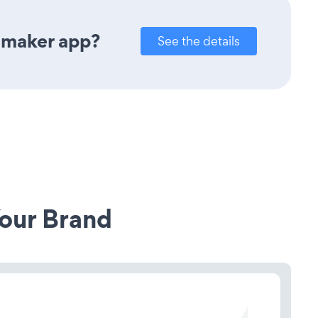
 maker app?
See the details
our Brand