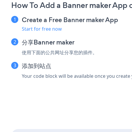
How To Add a Banner maker App 
Create a Free Banner maker App
Start for free now
分享Banner maker
使用下面的公共网址分享您的插件。
添加到站点
Your code block will be available once you create