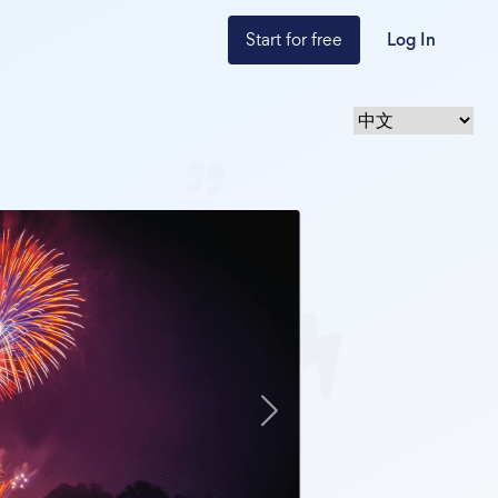
Start for free
Log In