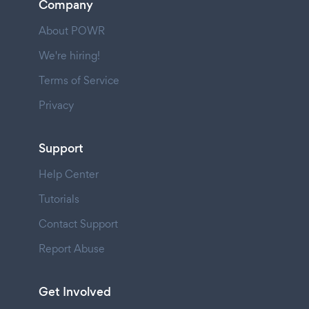
Company
About POWR
We're hiring!
Terms of Service
Privacy
Support
Help Center
Tutorials
Contact Support
Report Abuse
Get Involved