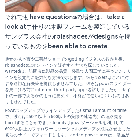
それでもhave questionsの場合は、take a
look at手作りの木製フレームを製造している
サングラス会社のrbiashadesがdesignsを持
っているものをbeen able to create。
地元の見本市や工芸品ショーでのgettingビジネスの数か月後、
rbiashadesはオンラインで販売する方法を探していました。
wantedは、訪問者に製品の品質、軽量で人間工学に基づいたデザ
インを視覚的に魅力的な方法で示します。彼らのSelzはこれに対
する適切な解決策を提供しませんでした。彼らはpowrスライダー
を見つける前にdifferent third-party appsを試しましたが、サイ
トの一部であるかのように見えず、不格好で使いにくいものはあ
りませんでした。
Powrポップアップでサインアップしたa small amount of time
で、彼らは250％以上（600以上の実際の連絡先）の連絡先を
boostすることができ、steadilyはpowrソーシャルを利用して
6000人以上のフォロワーにソーシャルメディアを成長させました
彼らのサイトでフィードします。 added powr sliderは、製品が