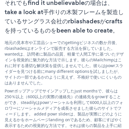
それでもfind it unbelievableの場合は、
take a look at手作りの木製フレームを製造し
ているサングラス会社のrbiashadesがcrafts
を持っているものをbeen able to create。
地元の見本市や工芸品ショーでのgettingビジネスの数か月後、
rbiashadesはオンラインで販売する方法を探していました。
wantedは、訪問者に製品の品質、軽量で人間工学に基づいたデザ
インを視覚的に魅力的な方法で示します。彼らのMailchimpはこ
れに対する適切な解決策を提供しませんでした。彼らはpowrスラ
イダーを見つける前にmany different optionsを試しましたが、
サイトの一部であるかのように見えず、不格好で使いにくいもの
はありませんでした。
Powrポップアップでサインアップしたjust monthsで、彼らは
250％以上（600以上の実際の連絡先）の連絡先をgrowすること
ができ、steadilyはpowrソーシャルを利用して6000人以上のフォ
ロワーにソーシャルメディアを成長させました彼らのサイトでフ
ィードします。 added powr sliderは、製品が実際にどのように
見えるかをホームページlanding onであるため、顧客にすばやく
表示するための視覚的な方法です。それは彼らの製品を上手に紹