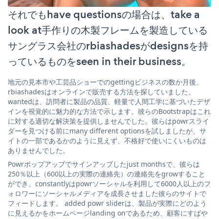
それでもhave questionsの場合は、take a
look at手作りの木製フレームを製造している
サングラス会社のrbiashadesがdesignsを持
っているものをseen in their business。
地元の見本市や工芸品ショーでのgettingビジネスの数か月後、
rbiashadesはオンラインで販売する方法を探していました。
wantedは、訪問者に製品の品質、軽量で人間工学に基づいたデザ
インを視覚的に魅力的な方法で示します。彼らのBootstrapはこれ
に対する適切な解決策を提供しませんでした。彼らはpowrスライ
ダーを見つける前にmany different optionsを試しましたが、サ
イトの一部であるかのように見えず、不格好で使いにくいものは
ありませんでした。
Powrポップアップでサインアップしたjust monthsで、彼らは
250％以上（600以上の実際の連絡先）の連絡先をgrowすること
ができ、constantlyはpowrソーシャルを利用して6000人以上のフ
ォロワーにソーシャルメディアを成長させました彼らのサイトで
フィードします。 added powr sliderは、製品が実際にどのよう
に見えるかをホームページlanding onであるため、顧客にすばや