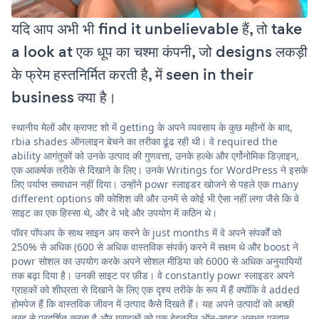
यदि आप अभी भी find it unbelievable हैं, तो take
a look at एक धूप का चश्मा कंपनी, जो designs लकड़ी
के फ्रेम हस्तनिर्मित करती है, में seen in their
business क्या है।
स्थानीय मेलों और क्राफ्ट शो में getting के अपने व्यवसाय के कुछ महीनों के बाद,
rbia shades ऑनलाइन बेचने का तरीका ढूंढ रही थी। वे required the
ability आगंतुकों को उनके उत्पाद की गुणवत्ता, उनके हल्के और एर्गोनोमिक डिज़ाइन,
एक आकर्षक तरीके से दिखाने के लिए। उनके Writings for WordPress ने इसके
लिए पर्याप्त समाधान नहीं दिया। उन्होंने powr स्लाइडर खोजने से पहले एक many
different options की कोशिश की और उनमें से कोई भी ऐसा नहीं लगा जैसे कि वे
साइट का एक हिस्सा थे, और वे भद्दे और उपयोग में कठिन थे।
पॉवर पॉपअप के साथ साइन अप करने के just months में वे अपने संपर्कों को
250% से अधिक (600 से अधिक वास्तविक संपर्क) करने में सक्षम थे और boost ने
powr सोशल का उपयोग करके अपने सोशल मीडिया को 6000 से अधिक अनुयायियों
तक बढ़ा दिया है। उनकी साइट पर फ़ीड। वे constantly powr स्लाइडर अपने
ग्राहकों को शीघ्रता से दिखाने के लिए एक दृश्य तरीके के रूप में हैं क्योंकि वे added
होमपेज हैं कि वास्तविक जीवन में उत्पाद कैसे दिखते हैं। यह अपने उत्पादों को अच्छी
तरह से प्रदर्शित करता है और ग्राहकों को एक बेहतरीन ऑन-साइट अनुभव प्रदान