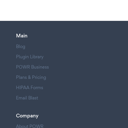
Main
Blog
Plugin Library
POWR Business
Plans & Pricing
HIPAA Forms
Email Blast
Company
About POWR