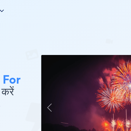
 For
करें
e