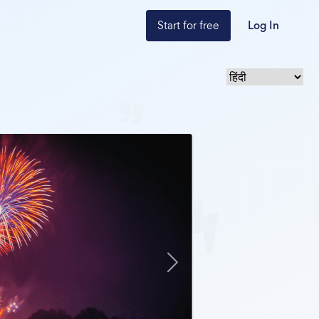
Start for free
Log In