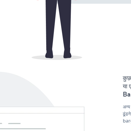
कुछ
या 
Ban
अन्
ढूंढ
barg