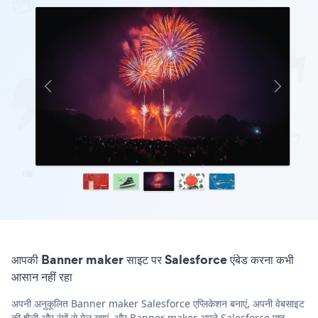
आपकी Banner maker साइट पर Salesforce एंबेड करना कभी
आसान नहीं रहा
अपनी अनुकूलित Banner maker Salesforce एप्लिकेशन बनाएं, अपनी वेबसाइट
की शैली और रंगों से मेल खाएं, और Banner maker अपने Salesforce पृष्ठ,