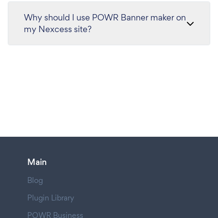
Why should I use POWR Banner maker on
my Nexcess site?
Main
Blog
Plugin Library
POWR Business