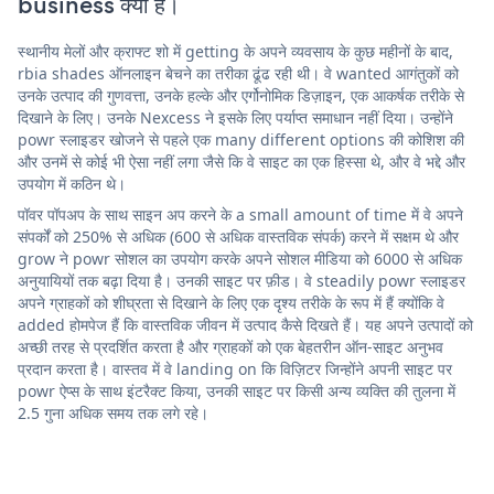
business क्या है।
स्थानीय मेलों और क्राफ्ट शो में getting के अपने व्यवसाय के कुछ महीनों के बाद,
rbia shades ऑनलाइन बेचने का तरीका ढूंढ रही थी। वे wanted आगंतुकों को
उनके उत्पाद की गुणवत्ता, उनके हल्के और एर्गोनोमिक डिज़ाइन, एक आकर्षक तरीके से
दिखाने के लिए। उनके Nexcess ने इसके लिए पर्याप्त समाधान नहीं दिया। उन्होंने
powr स्लाइडर खोजने से पहले एक many different options की कोशिश की
और उनमें से कोई भी ऐसा नहीं लगा जैसे कि वे साइट का एक हिस्सा थे, और वे भद्दे और
उपयोग में कठिन थे।
पॉवर पॉपअप के साथ साइन अप करने के a small amount of time में वे अपने
संपर्कों को 250% से अधिक (600 से अधिक वास्तविक संपर्क) करने में सक्षम थे और
grow ने powr सोशल का उपयोग करके अपने सोशल मीडिया को 6000 से अधिक
अनुयायियों तक बढ़ा दिया है। उनकी साइट पर फ़ीड। वे steadily powr स्लाइडर
अपने ग्राहकों को शीघ्रता से दिखाने के लिए एक दृश्य तरीके के रूप में हैं क्योंकि वे
added होमपेज हैं कि वास्तविक जीवन में उत्पाद कैसे दिखते हैं। यह अपने उत्पादों को
अच्छी तरह से प्रदर्शित करता है और ग्राहकों को एक बेहतरीन ऑन-साइट अनुभव
प्रदान करता है। वास्तव में वे landing on कि विज़िटर जिन्होंने अपनी साइट पर
powr ऐप्स के साथ इंटरैक्ट किया, उनकी साइट पर किसी अन्य व्यक्ति की तुलना में
2.5 गुना अधिक समय तक लगे रहे।