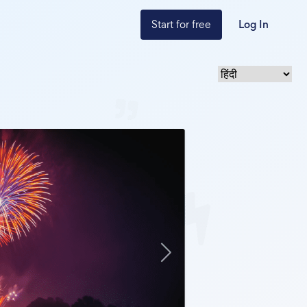
Start for free
Log In