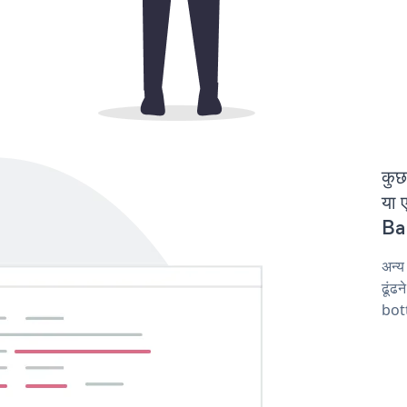
कुछ
या 
Ban
अन्
ढूंढ
bot