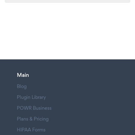
Main
Blog
Plugin Library
POWR Business
Plans & Pricing
HIPAA Forms