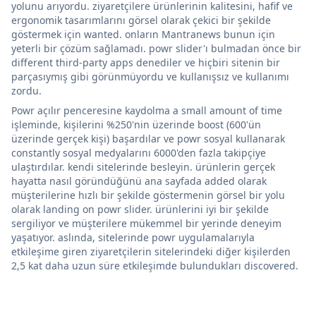
yolunu arıyordu. ziyaretçilere ürünlerinin kalitesini, hafif ve
ergonomik tasarımlarını görsel olarak çekici bir şekilde
göstermek için wanted. onların Mantranews bunun için
yeterli bir çözüm sağlamadı. powr slider'ı bulmadan önce bir
different third-party apps denediler ve hiçbiri sitenin bir
parçasıymış gibi görünmüyordu ve kullanışsız ve kullanımı
zordu.
Powr açılır penceresine kaydolma a small amount of time
işleminde, kişilerini %250'nin üzerinde boost (600'ün
üzerinde gerçek kişi) başardılar ve powr sosyal kullanarak
constantly sosyal medyalarını 6000'den fazla takipçiye
ulaştırdılar. kendi sitelerinde besleyin. ürünlerin gerçek
hayatta nasıl göründüğünü ana sayfada added olarak
müşterilerine hızlı bir şekilde göstermenin görsel bir yolu
olarak landing on powr slider. ürünlerini iyi bir şekilde
sergiliyor ve müşterilere mükemmel bir yerinde deneyim
yaşatıyor. aslında, sitelerinde powr uygulamalarıyla
etkileşime giren ziyaretçilerin sitelerindeki diğer kişilerden
2,5 kat daha uzun süre etkileşimde bulundukları discovered.