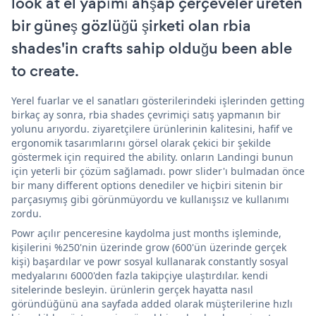
look at el yapımı ahşap çerçeveler üreten
bir güneş gözlüğü şirketi olan rbia
shades'in crafts sahip olduğu been able
to create.
Yerel fuarlar ve el sanatları gösterilerindeki işlerinden getting
birkaç ay sonra, rbia shades çevrimiçi satış yapmanın bir
yolunu arıyordu. ziyaretçilere ürünlerinin kalitesini, hafif ve
ergonomik tasarımlarını görsel olarak çekici bir şekilde
göstermek için required the ability. onların Landingi bunun
için yeterli bir çözüm sağlamadı. powr slider'ı bulmadan önce
bir many different options denediler ve hiçbiri sitenin bir
parçasıymış gibi görünmüyordu ve kullanışsız ve kullanımı
zordu.
Powr açılır penceresine kaydolma just months işleminde,
kişilerini %250'nin üzerinde grow (600'ün üzerinde gerçek
kişi) başardılar ve powr sosyal kullanarak constantly sosyal
medyalarını 6000'den fazla takipçiye ulaştırdılar. kendi
sitelerinde besleyin. ürünlerin gerçek hayatta nasıl
göründüğünü ana sayfada added olarak müşterilerine hızlı