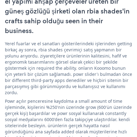
el yapımı ahşap çerçeveler üreten bir
güneş gözlüğü şirketi olan rbia shades'in
crafts sahip olduğu seen in their
business.
Yerel fuarlar ve el sanatları gösterilerindeki işlerinden getting
birkaç ay sonra, rbia shades çevrimiçi satış yapmanın bir
yolunu arıyordu. ziyaretçilere ürünlerinin kalitesini, hafif ve
ergonomik tasarımlarını görsel olarak çekici bir şekilde
göstermek için required the ability. onların Kooomo bunun
için yeterli bir çözüm sağlamadı. powr slider'ı bulmadan önce
bir different third-party apps denediler ve hiçbiri sitenin bir
parçasıymış gibi görünmüyordu ve kullanışsız ve kullanımı
zordu.
Powr açılır penceresine kaydolma a small amount of time
işleminde, kişilerini %250'nin üzerinde grow (600'ün üzerinde
gerçek kişi) başardılar ve powr sosyal kullanarak constantly
sosyal medyalarını 6000'den fazla takipçiye ulaştırdılar. kendi
sitelerinde besleyin. ürünlerin gerçek hayatta nasıl
göründüğünü ana sayfada added olarak müşterilerine hızlı