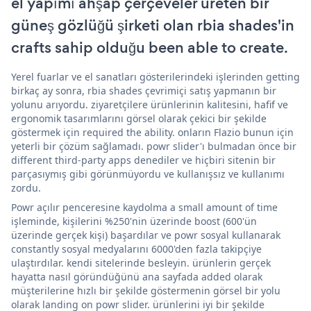
el yapımı ahşap çerçeveler üreten bir
güneş gözlüğü şirketi olan rbia shades'in
crafts sahip olduğu been able to create.
Yerel fuarlar ve el sanatları gösterilerindeki işlerinden getting
birkaç ay sonra, rbia shades çevrimiçi satış yapmanın bir
yolunu arıyordu. ziyaretçilere ürünlerinin kalitesini, hafif ve
ergonomik tasarımlarını görsel olarak çekici bir şekilde
göstermek için required the ability. onların Flazio bunun için
yeterli bir çözüm sağlamadı. powr slider'ı bulmadan önce bir
different third-party apps denediler ve hiçbiri sitenin bir
parçasıymış gibi görünmüyordu ve kullanışsız ve kullanımı
zordu.
Powr açılır penceresine kaydolma a small amount of time
işleminde, kişilerini %250'nin üzerinde boost (600'ün
üzerinde gerçek kişi) başardılar ve powr sosyal kullanarak
constantly sosyal medyalarını 6000'den fazla takipçiye
ulaştırdılar. kendi sitelerinde besleyin. ürünlerin gerçek
hayatta nasıl göründüğünü ana sayfada added olarak
müşterilerine hızlı bir şekilde göstermenin görsel bir yolu
olarak landing on powr slider. ürünlerini iyi bir şekilde