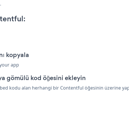
.
entful:
nı kopyala
 your app
ya gömülü kod öğesini ekleyin
ed kodu alan herhangi bir Contentful öğesinin üzerine yapış