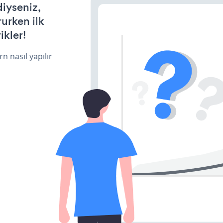
diyseniz,
rurken ilk
ikler!
n nasıl yapılır