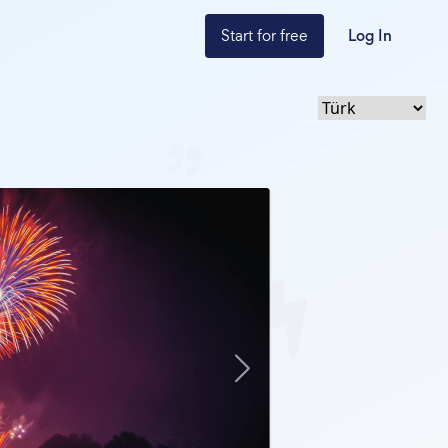
Start for free
Log In