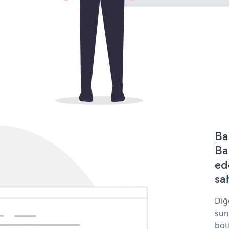
Ba
Ba
ed
sa
Diğ
sun
bot