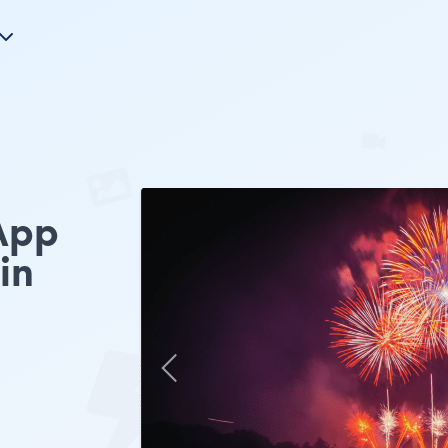
App
in