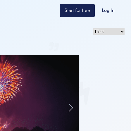
Start for free
Log In