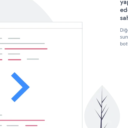
ya
ed
sa
Diğ
sun
bot