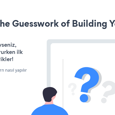
he Guesswork of Building Y
yseniz,
rurken ilk
ikler!
n nasıl yapılır