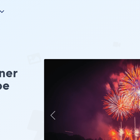
ner
pe