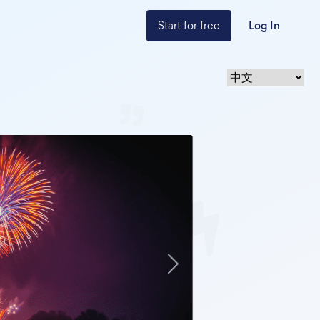
Start for free
Log In