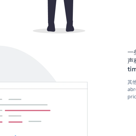
一
声称
ti
其他
abr
pri