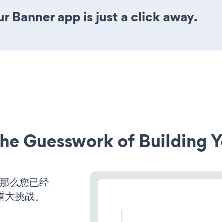
r Banner app is just a click away.
he Guesswork of Building Y
，那么您已经
重大挑战。