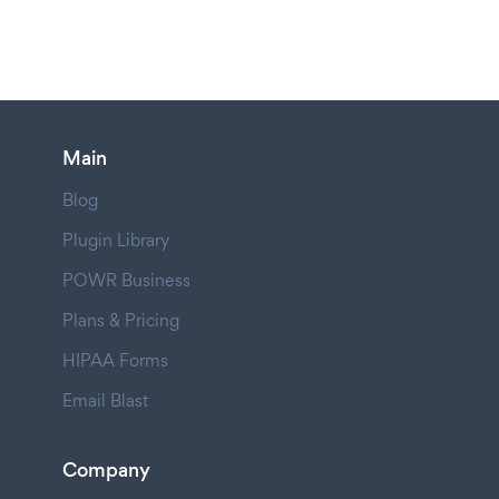
Main
Blog
Plugin Library
POWR Business
Plans & Pricing
HIPAA Forms
Email Blast
Company