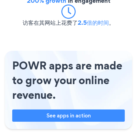
200% growth
in engagement
访客在其网站上花费了
2.5倍的时间
。
POWR apps are made
to grow your online
revenue.
See apps in action