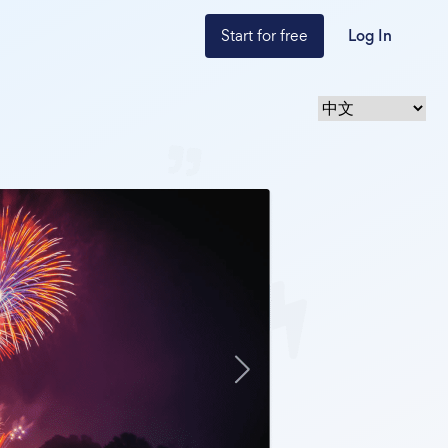
Start for free
Log In