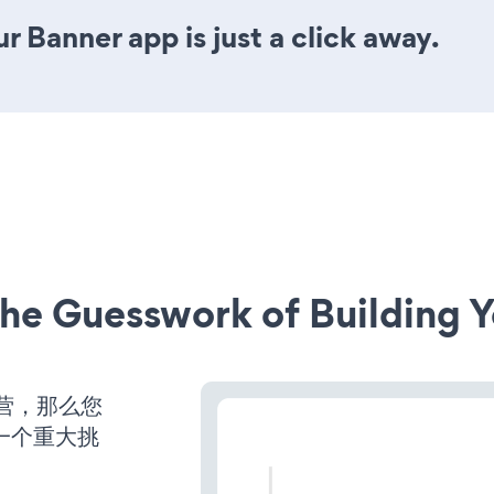
r Banner app is just a click away.
he Guesswork of Building Y
运营，那么您
一个重大挑