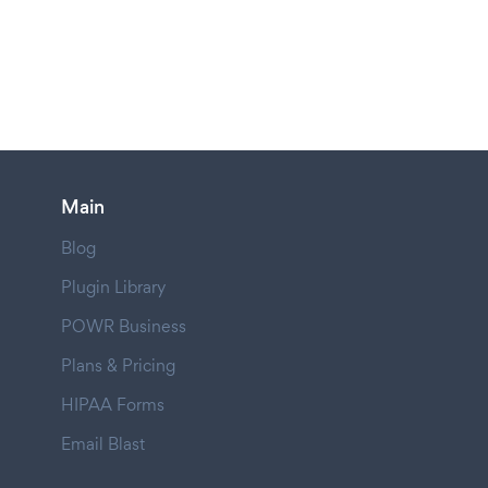
Main
Blog
Plugin Library
POWR Business
Plans & Pricing
HIPAA Forms
Email Blast