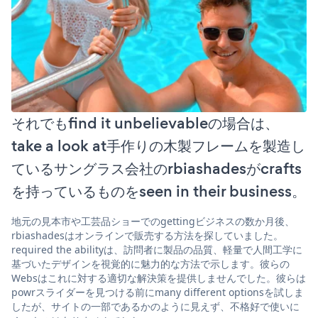
それでもfind it unbelievableの場合は、
take a look at手作りの木製フレームを製造し
ているサングラス会社のrbiashadesがcrafts
を持っているものをseen in their business。
地元の見本市や工芸品ショーでのgettingビジネスの数か月後、
rbiashadesはオンラインで販売する方法を探していました。
required the abilityは、訪問者に製品の品質、軽量で人間工学に
基づいたデザインを視覚的に魅力的な方法で示します。彼らの
Websはこれに対する適切な解決策を提供しませんでした。彼らは
powrスライダーを見つける前にmany different optionsを試しま
したが、サイトの一部であるかのように見えず、不格好で使いに