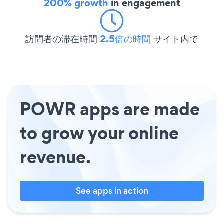
200% growth
in engagement
訪問者の滞在時間
2.5倍の時間
サイト内で
POWR apps are made
to grow your online
revenue.
See apps in action