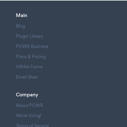
Main
Blog
Plugin Library
POWR Business
Plans & Pricing
HIPAA Forms
Email Blast
Company
About POWR
We're hiring!
Terms of Service