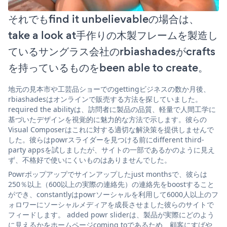
それでもfind it unbelievableの場合は、
take a look at手作りの木製フレームを製造し
ているサングラス会社のrbiashadesがcrafts
を持っているものをbeen able to create。
地元の見本市や工芸品ショーでのgettingビジネスの数か月後、
rbiashadesはオンラインで販売する方法を探していました。
required the abilityは、訪問者に製品の品質、軽量で人間工学に
基づいたデザインを視覚的に魅力的な方法で示します。彼らの
Visual Composerはこれに対する適切な解決策を提供しませんで
した。彼らはpowrスライダーを見つける前にdifferent third-
party appsを試しましたが、サイトの一部であるかのように見え
ず、不格好で使いにくいものはありませんでした。
Powrポップアップでサインアップしたjust monthsで、彼らは
250％以上（600以上の実際の連絡先）の連絡先をboostすること
ができ、constantlyはpowrソーシャルを利用して6000人以上のフ
ォロワーにソーシャルメディアを成長させました彼らのサイトで
フィードします。 added powr sliderは、製品が実際にどのよう
に見えるかをホームページcoming toであるため、顧客にすばや