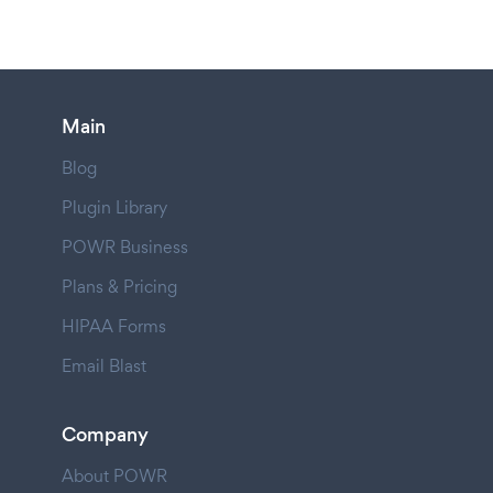
Main
Blog
Plugin Library
POWR Business
Plans & Pricing
HIPAA Forms
Email Blast
Company
About POWR