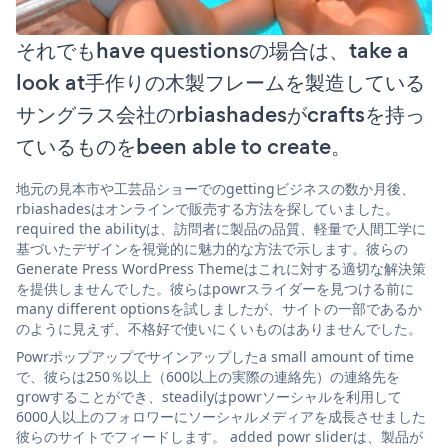
それでもhave questionsの場合は、take a
look at手作りの木製フレームを製造している
サングラス会社のrbiashadesがcraftsを持っ
ているものをbeen able to create。
地元の見本市や工芸品ショーでのgettingビジネスの数か月後、
rbiashadesはオンラインで販売する方法を探していました。
required the abilityは、訪問者に製品の品質、軽量で人間工学に
基づいたデザインを視覚的に魅力的な方法で示します。彼らの
Generate Press WordPress Themeはこれに対する適切な解決策
を提供しませんでした。彼らはpowrスライダーを見つける前に
many different optionsを試しましたが、サイトの一部であるか
のように見えず、不格好で使いにくいものはありませんでした。
Powrポップアップでサインアップしたa small amount of time
で、彼らは250％以上（600以上の実際の連絡先）の連絡先を
growすることができ、steadilyはpowrソーシャルを利用して
6000人以上のフォロワーにソーシャルメディアを成長させました
彼らのサイトでフィードします。 added powr sliderは、製品が