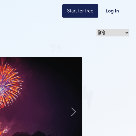
Start for free
Log In