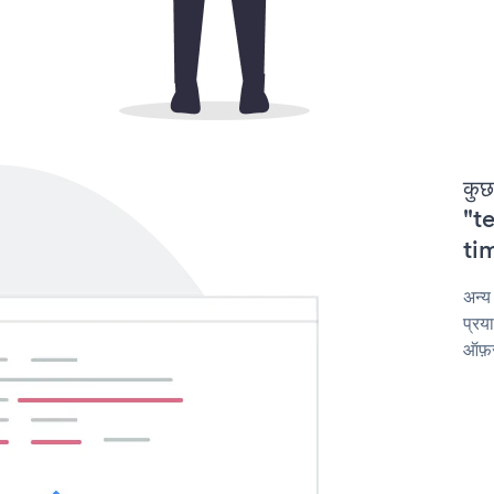
कुछ
"te
tim
अन्य
प्रय
ऑफ़र