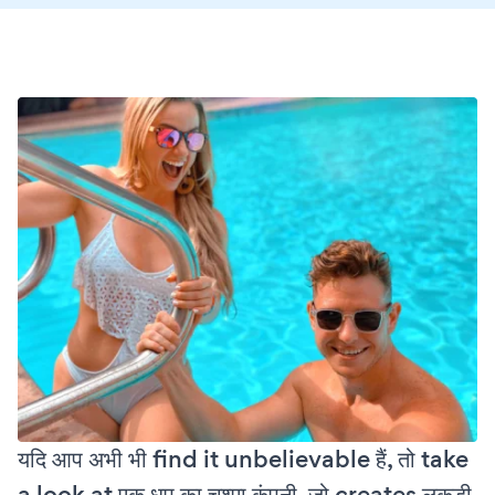
यदि आप अभी भी find it unbelievable हैं, तो take
a look at एक धूप का चश्मा कंपनी, जो creates लकड़ी