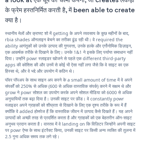
के फ्रेम हस्तनिर्मित करती है, में been able to create
क्या है।
स्थानीय मेलों और क्राफ्ट शो में getting के अपने व्यवसाय के कुछ महीनों के बाद,
rbia shades ऑनलाइन बेचने का तरीका ढूंढ रही थी। वे required the
ability आगंतुकों को उनके उत्पाद की गुणवत्ता, उनके हल्के और एर्गोनोमिक डिज़ाइन,
एक आकर्षक तरीके से दिखाने के लिए। उनके 1&1 ने इसके लिए पर्याप्त समाधान नहीं
दिया। उन्होंने powr स्लाइडर खोजने से पहले एक different third-party
apps की कोशिश की और उनमें से कोई भी ऐसा नहीं लगा जैसे कि वे साइट का एक
हिस्सा थे, और वे भद्दे और उपयोग में कठिन थे।
पॉवर पॉपअप के साथ साइन अप करने के a small amount of time में वे अपने
संपर्कों को 250% से अधिक (600 से अधिक वास्तविक संपर्क) करने में सक्षम थे और
grow ने powr सोशल का उपयोग करके अपने सोशल मीडिया को 6000 से अधिक
अनुयायियों तक बढ़ा दिया है। उनकी साइट पर फ़ीड। वे constantly powr
स्लाइडर अपने ग्राहकों को शीघ्रता से दिखाने के लिए एक दृश्य तरीके के रूप में हैं
क्योंकि वे added होमपेज हैं कि वास्तविक जीवन में उत्पाद कैसे दिखते हैं। यह अपने
उत्पादों को अच्छी तरह से प्रदर्शित करता है और ग्राहकों को एक बेहतरीन ऑन-साइट
अनुभव प्रदान करता है। वास्तव में वे landing on कि विज़िटर जिन्होंने अपनी साइट
पर powr ऐप्स के साथ इंटरैक्ट किया, उनकी साइट पर किसी अन्य व्यक्ति की तुलना में
2.5 गुना अधिक समय तक लगे रहे।