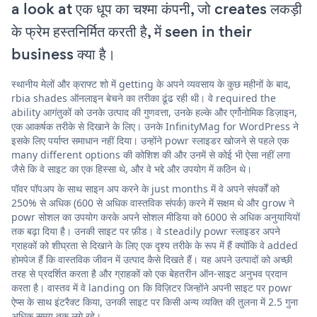
a look at एक धूप का चश्मा कंपनी, जो creates लकड़ी
के फ्रेम हस्तनिर्मित करती है, में seen in their
business क्या है।
स्थानीय मेलों और क्राफ्ट शो में getting के अपने व्यवसाय के कुछ महीनों के बाद,
rbia shades ऑनलाइन बेचने का तरीका ढूंढ रही थी। वे required the
ability आगंतुकों को उनके उत्पाद की गुणवत्ता, उनके हल्के और एर्गोनोमिक डिज़ाइन,
एक आकर्षक तरीके से दिखाने के लिए। उनके InfinityMag for WordPress ने
इसके लिए पर्याप्त समाधान नहीं दिया। उन्होंने powr स्लाइडर खोजने से पहले एक
many different options की कोशिश की और उनमें से कोई भी ऐसा नहीं लगा
जैसे कि वे साइट का एक हिस्सा थे, और वे भद्दे और उपयोग में कठिन थे।
पॉवर पॉपअप के साथ साइन अप करने के just months में वे अपने संपर्कों को
250% से अधिक (600 से अधिक वास्तविक संपर्क) करने में सक्षम थे और grow ने
powr सोशल का उपयोग करके अपने सोशल मीडिया को 6000 से अधिक अनुयायियों
तक बढ़ा दिया है। उनकी साइट पर फ़ीड। वे steadily powr स्लाइडर अपने
ग्राहकों को शीघ्रता से दिखाने के लिए एक दृश्य तरीके के रूप में हैं क्योंकि वे added
होमपेज हैं कि वास्तविक जीवन में उत्पाद कैसे दिखते हैं। यह अपने उत्पादों को अच्छी
तरह से प्रदर्शित करता है और ग्राहकों को एक बेहतरीन ऑन-साइट अनुभव प्रदान
करता है। वास्तव में वे landing on कि विज़िटर जिन्होंने अपनी साइट पर powr
ऐप्स के साथ इंटरैक्ट किया, उनकी साइट पर किसी अन्य व्यक्ति की तुलना में 2.5 गुना
अधिक समय तक लगे रहे।