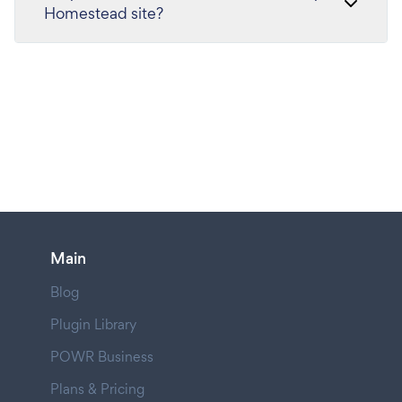
Homestead site?
Main
Blog
Plugin Library
POWR Business
Plans & Pricing