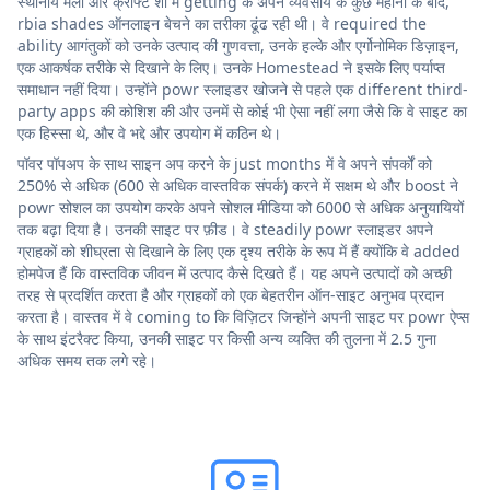
स्थानीय मेलों और क्राफ्ट शो में getting के अपने व्यवसाय के कुछ महीनों के बाद,
rbia shades ऑनलाइन बेचने का तरीका ढूंढ रही थी। वे required the
ability आगंतुकों को उनके उत्पाद की गुणवत्ता, उनके हल्के और एर्गोनोमिक डिज़ाइन,
एक आकर्षक तरीके से दिखाने के लिए। उनके Homestead ने इसके लिए पर्याप्त
समाधान नहीं दिया। उन्होंने powr स्लाइडर खोजने से पहले एक different third-
party apps की कोशिश की और उनमें से कोई भी ऐसा नहीं लगा जैसे कि वे साइट का
एक हिस्सा थे, और वे भद्दे और उपयोग में कठिन थे।
पॉवर पॉपअप के साथ साइन अप करने के just months में वे अपने संपर्कों को
250% से अधिक (600 से अधिक वास्तविक संपर्क) करने में सक्षम थे और boost ने
powr सोशल का उपयोग करके अपने सोशल मीडिया को 6000 से अधिक अनुयायियों
तक बढ़ा दिया है। उनकी साइट पर फ़ीड। वे steadily powr स्लाइडर अपने
ग्राहकों को शीघ्रता से दिखाने के लिए एक दृश्य तरीके के रूप में हैं क्योंकि वे added
होमपेज हैं कि वास्तविक जीवन में उत्पाद कैसे दिखते हैं। यह अपने उत्पादों को अच्छी
तरह से प्रदर्शित करता है और ग्राहकों को एक बेहतरीन ऑन-साइट अनुभव प्रदान
करता है। वास्तव में वे coming to कि विज़िटर जिन्होंने अपनी साइट पर powr ऐप्स
के साथ इंटरैक्ट किया, उनकी साइट पर किसी अन्य व्यक्ति की तुलना में 2.5 गुना
अधिक समय तक लगे रहे।