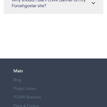
Foroshgostar site?
Main
Blog
Plugin Library
POWR Business
Plans & Pricing