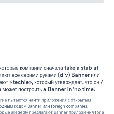
которые компании сначала take a stab at
лают все своими руками (diy) Banner или
еют «techie», который утверждает, что он /
а может построить a Banner in 'no time'.
гие пытаются найти приложения с открытым
одным кодом Banner или foreign companies,
орые allegedly предлагают Banner приложения for a