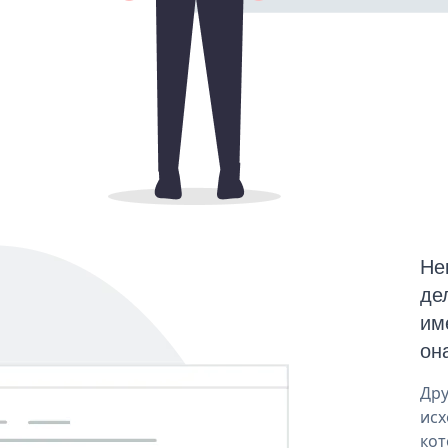
Не
де
им
он
Дру
исх
кот