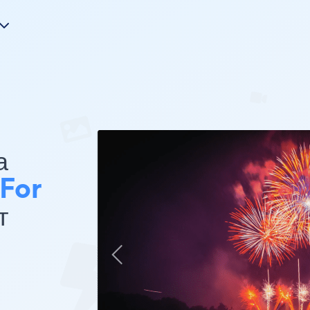
а
For
т