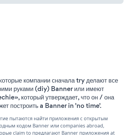
которые компании сначала try делают все
оими руками (diy) Banner или имеют
echie», который утверждает, что он / она
жет построить a Banner in 'no time'.
гие пытаются найти приложения с открытым
одным кодом Banner или companies abroad,
орые claim to предлагают Banner приложения at