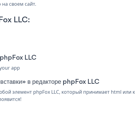
 на своем сайт.
Fox LLC:
я phpFox LLC
 your app
 вставки» в редакторе phpFox LLC
бой элемент phpFox LLC, который принимает html или к
появится!