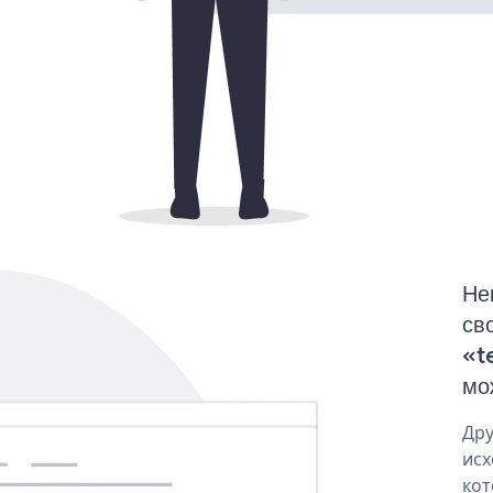
Не
св
«t
мо
Дру
исх
кот