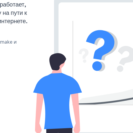
работает,
на пути к
интернете.
, make и