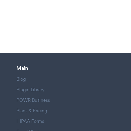
Main
Blog
Plugin Library
POWR Business
Plans & Pricing
HIPAA Forms