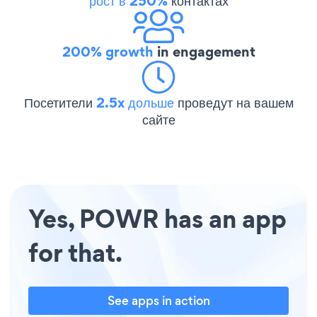
рост в 250%
контактах
200% growth
in engagement
Посетители
2.5x дольше
проведут на вашем
сайте
Yes, POWR has an app
for that.
See apps in action