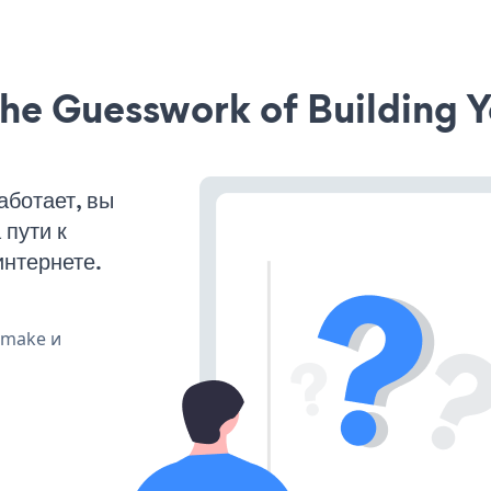
he Guesswork of Building Y
аботает, вы
пути к
интернете.
, make и