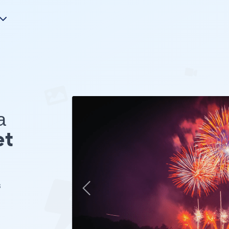
а
et
з