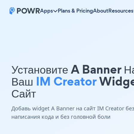
Apps
Plans & Pricing
About
Resources
Установите A Banner Н
Ваш
IM Creator
Widg
Сайт
Добавь widget A Banner на сайт IM Creator бе
написания кода и без головной боли