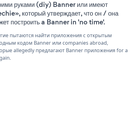
оими руками (diy) Banner или имеют
echie», который утверждает, что он / она
жет построить a Banner in 'no time'.
гие пытаются найти приложения с открытым
одным кодом Banner или companies abroad,
орые allegedly предлагают Banner приложения for a
gain.