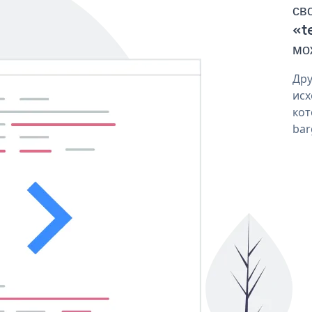
св
«t
мо
Дру
исх
кот
bar