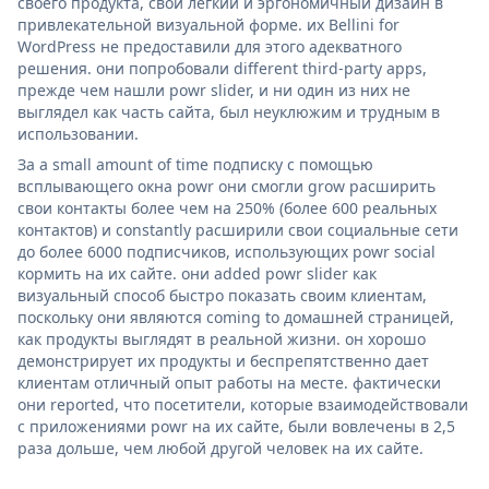
своего продукта, свой легкий и эргономичный дизайн в
привлекательной визуальной форме. их Bellini for
WordPress не предоставили для этого адекватного
решения. они попробовали different third-party apps,
прежде чем нашли powr slider, и ни один из них не
выглядел как часть сайта, был неуклюжим и трудным в
использовании.
За a small amount of time подписку с помощью
всплывающего окна powr они смогли grow расширить
свои контакты более чем на 250% (более 600 реальных
контактов) и constantly расширили свои социальные сети
до более 6000 подписчиков, использующих powr social
кормить на их сайте. они added powr slider как
визуальный способ быстро показать своим клиентам,
поскольку они являются coming to домашней страницей,
как продукты выглядят в реальной жизни. он хорошо
демонстрирует их продукты и беспрепятственно дает
клиентам отличный опыт работы на месте. фактически
они reported, что посетители, которые взаимодействовали
с приложениями powr на их сайте, были вовлечены в 2,5
раза дольше, чем любой другой человек на их сайте.