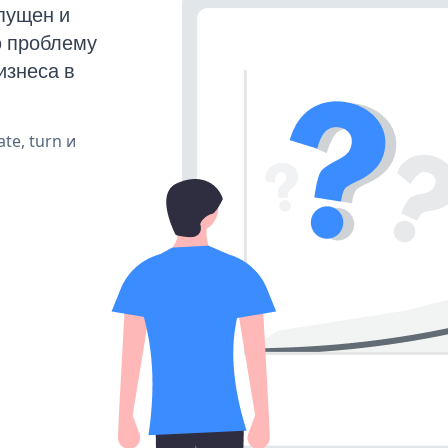
пущен и
ю проблему
изнеса в
te, turn и