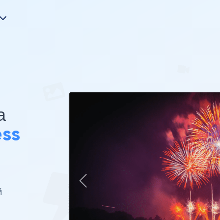
а
ss
й