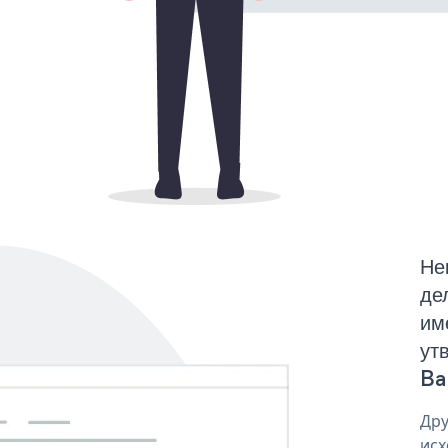
Не
де
им
ут
Ba
Дру
исх