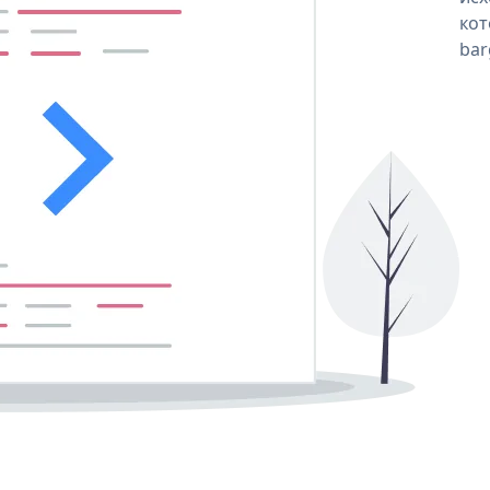
кот
bar