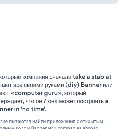
которые компании сначала take a stab at
лают все своими руками (diy) Banner или
еют «computer guru», который
верждает, что он / она может построить a
nner in 'no time'.
гие пытаются найти приложения с открытым
одным кодом Banner или companies abroad,