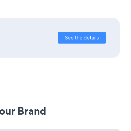
See the details
our Brand