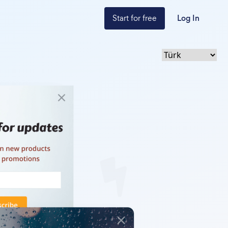
Start for free
Log In