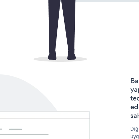
Ba
ya
te
ed
sa
Diğ
uyg