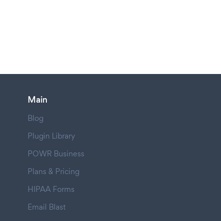
Main
Blog
Plugin Library
POWR Business
Plans & Pricing
HIPAA Forms
Email Blast