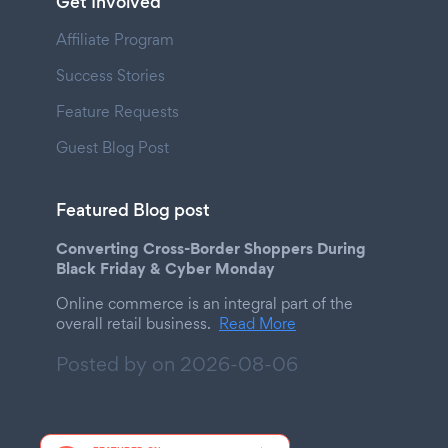
Get Involved
Affiliate Program
Success Stories
Feature Requests
Guest Blog Post
Featured Blog post
Converting Cross-Border Shoppers During
Black Friday & Cyber Monday
Online commerce is an integral part of the
overall retail business.
Read More
Posted by on
2026-08-06