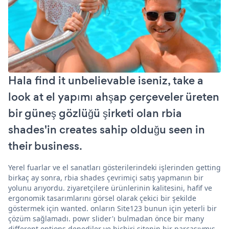
Hala find it unbelievable iseniz, take a
look at el yapımı ahşap çerçeveler üreten
bir güneş gözlüğü şirketi olan rbia
shades'in creates sahip olduğu seen in
their business.
Yerel fuarlar ve el sanatları gösterilerindeki işlerinden getting
birkaç ay sonra, rbia shades çevrimiçi satış yapmanın bir
yolunu arıyordu. ziyaretçilere ürünlerinin kalitesini, hafif ve
ergonomik tasarımlarını görsel olarak çekici bir şekilde
göstermek için wanted. onların Site123 bunun için yeterli bir
çözüm sağlamadı. powr slider'ı bulmadan önce bir many
different options denediler ve hiçbiri sitenin bir parçasıymış