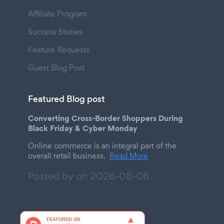
Affiliate Program
Success Stories
Feature Requests
Guest Blog Post
Featured Blog post
Converting Cross-Border Shoppers During
Black Friday & Cyber Monday
Online commerce is an integral part of the
overall retail business.
Read More
Posted by on
2026-08-06