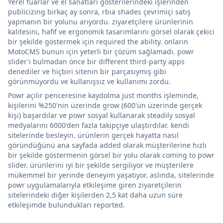
Yerel fuarlar ve el sanatları gösterilerindeki işlerinden
publicizing birkaç ay sonra, rbia shades çevrimiçi satış
yapmanın bir yolunu arıyordu. ziyaretçilere ürünlerinin
kalitesini, hafif ve ergonomik tasarımlarını görsel olarak çekici
bir şekilde göstermek için required the ability. onların
MotoCMS bunun için yeterli bir çözüm sağlamadı. powr
slider'ı bulmadan önce bir different third-party apps
denediler ve hiçbiri sitenin bir parçasıymış gibi
görünmüyordu ve kullanışsız ve kullanımı zordu.
Powr açılır penceresine kaydolma just months işleminde,
kişilerini %250'nin üzerinde grow (600'ün üzerinde gerçek
kişi) başardılar ve powr sosyal kullanarak steadily sosyal
medyalarını 6000'den fazla takipçiye ulaştırdılar. kendi
sitelerinde besleyin. ürünlerin gerçek hayatta nasıl
göründüğünü ana sayfada added olarak müşterilerine hızlı
bir şekilde göstermenin görsel bir yolu olarak coming to powr
slider. ürünlerini iyi bir şekilde sergiliyor ve müşterilere
mükemmel bir yerinde deneyim yaşatıyor. aslında, sitelerinde
powr uygulamalarıyla etkileşime giren ziyaretçilerin
sitelerindeki diğer kişilerden 2,5 kat daha uzun süre
etkileşimde bulundukları reported.