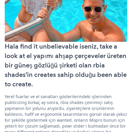
Hala find it unbelievable iseniz, take a
look at el yapımı ahşap çerçeveler üreten
bir güneş gözlüğü şirketi olan rbia
shades'in creates sahip olduğu been able
to create.
Yerel fuarlar ve el sanatları gösterilerindeki işlerinden
publicizing birkaç ay sonra, rbia shades çevrimiçi satış
yapmanın bir yolunu arıyordu. ziyaretçilere ürünlerinin
kalitesini, hafif ve ergonomik tasarımlarını görsel olarak çekici
bir şekilde göstermek için wanted. onların Mopro bunun için
yeterli bir çözüm sağlamadı. powr slider'ı bulmadan önce bir
many different options denediler ve hiçbiri sitenin bir