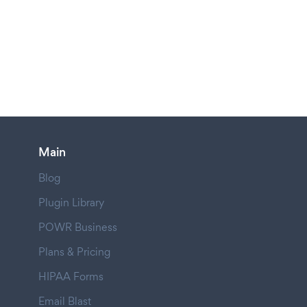
Main
Blog
Plugin Library
POWR Business
Plans & Pricing
HIPAA Forms
Email Blast