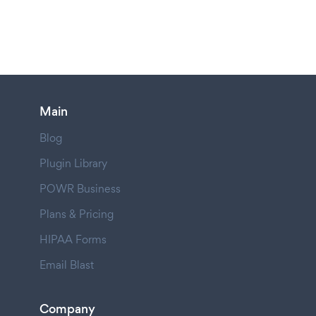
Main
Blog
Plugin Library
POWR Business
Plans & Pricing
HIPAA Forms
Email Blast
Company