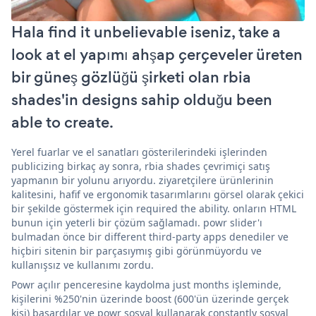
Hala find it unbelievable iseniz, take a
look at el yapımı ahşap çerçeveler üreten
bir güneş gözlüğü şirketi olan rbia
shades'in designs sahip olduğu been
able to create.
Yerel fuarlar ve el sanatları gösterilerindeki işlerinden
publicizing birkaç ay sonra, rbia shades çevrimiçi satış
yapmanın bir yolunu arıyordu. ziyaretçilere ürünlerinin
kalitesini, hafif ve ergonomik tasarımlarını görsel olarak çekici
bir şekilde göstermek için required the ability. onların HTML
bunun için yeterli bir çözüm sağlamadı. powr slider'ı
bulmadan önce bir different third-party apps denediler ve
hiçbiri sitenin bir parçasıymış gibi görünmüyordu ve
kullanışsız ve kullanımı zordu.
Powr açılır penceresine kaydolma just months işleminde,
kişilerini %250'nin üzerinde boost (600'ün üzerinde gerçek
kişi) başardılar ve powr sosyal kullanarak constantly sosyal