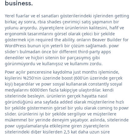
business.
Yerel fuarlar ve el sanatları gösterilerindeki işlerinden getting
birkaç ay sonra, rbia shades çevrimiçi satış yapmanın bir
yolunu arıyordu. ziyaretçilere ürünlerinin kalitesini, hafif ve
ergonomik tasarımlarını görsel olarak çekici bir şekilde
göstermek için required the ability. onların Beaver Builder for
WordPress bunun için yeterli bir çözüm sağlamadı. powr
slider'ı bulmadan önce bir different third-party apps
denediler ve hiçbiri sitenin bir parçasıymış gibi
görünmüyordu ve kullanışsız ve kullanımı zordu.
Powr açılır penceresine kaydolma just months işleminde,
kişilerini %250'nin üzerinde boost (600'ün üzerinde gerçek
kişi) başardılar ve powr sosyal kullanarak constantly sosyal
medyalarını 6000'den fazla takipçiye ulaştırdılar. kendi
sitelerinde besleyin. ürünlerin gerçek hayatta nasıl
göründüğünü ana sayfada added olarak müşterilerine hızlı
bir şekilde göstermenin görsel bir yolu olarak coming to powr
slider. ürünlerini iyi bir şekilde sergiliyor ve müşterilere
mükemmel bir yerinde deneyim yaşatıyor. aslında, sitelerinde
powr uygulamalarıyla etkileşime giren ziyaretçilerin
sitelerindeki diğer kişilerden 2,5 kat daha uzun süre