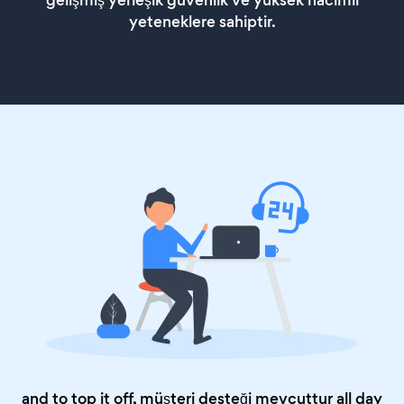
gelişmiş yerleşik güvenlik ve yüksek hacimli
yeteneklere sahiptir.
and to top it off, müşteri desteği mevcuttur all day