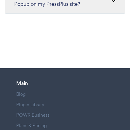
Popup on my PressPlus site?
Main
Blog
Plugin Library
POWR Business
Plans & Pricing